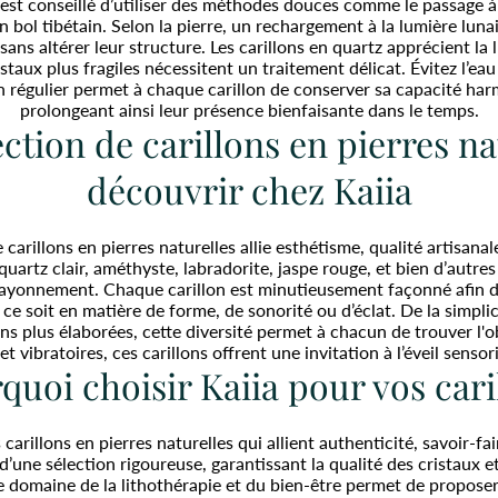
 il est conseillé d’utiliser des méthodes douces comme le passage
n bol tibétain. Selon la pierre, un rechargement à la lumière lunai
sans altérer leur structure. Les carillons en quartz apprécient la
taux plus fragiles nécessitent un traitement délicat. Évitez l’eau 
n régulier permet à chaque carillon de conserver sa capacité har
prolongeant ainsi leur présence bienfaisante dans le temps.
ction de carillons en pierres na
découvrir chez Kaiia
e carillons en pierres naturelles allie esthétisme, qualité artisana
artz clair, améthyste, labradorite, jaspe rouge, et bien d’autres
 rayonnement. Chaque carillon est minutieusement façonné afin de
 ce soit en matière de forme, de sonorité ou d’éclat. De la simplic
ns plus élaborées, cette diversité permet à chacun de trouver l'o
 et vibratoires, ces carillons offrent une invitation à l’éveil sensor
quoi choisir Kaiia pour vos cari
 carillons en pierres naturelles qui allient authenticité, savoir-fa
une sélection rigoureuse, garantissant la qualité des cristaux et 
le domaine de la lithothérapie et du bien-être permet de propose