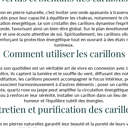
on en pierre naturelle, c’est inviter une onde apaisante à traverse
utés pour leur capacité à équilibrer les chakras, notamment le c
tion énergétique. Le son cristallin des carillons dynamise l’esprit,
onde, favorisant ainsi un bien-être global. Sur le plan émotionnel,
 et une écoute attentive de soi. Spirituellement, les carillons 
 renforçant la protection énergétique tout en ouvrant à des états
lumineux.
Comment utiliser les carillons
ans son quotidien est un véritable art de vivre en connexion avec 
re, ils captent la lumière et le souffle du vent, diffusant des not
itation, les carillons peuvent accompagner le focus intérieur, p
 s’associent harmonieusement à d’autres éléments : poser un carill
te, quartz rose ou jaspe peut amplifier la circulation énergétiqu
ou à renforcer leur sérénité, installer un carillon dans un lieu d
humeur et l’équilibre subtil des énergies.
retien et purification des caril
s en pierres naturelles garantit leur beauté et la pureté de leurs v