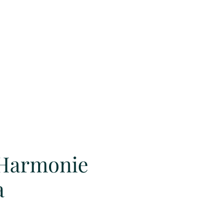
– Harmonie
a