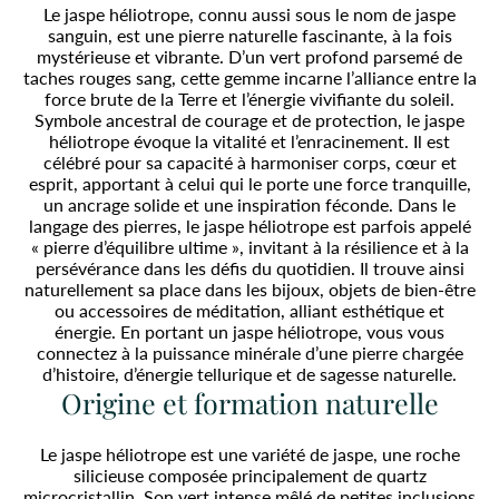
Le jaspe héliotrope, connu aussi sous le nom de jaspe
sanguin, est une pierre naturelle fascinante, à la fois
mystérieuse et vibrante. D’un vert profond parsemé de
taches rouges sang, cette gemme incarne l’alliance entre la
force brute de la Terre et l’énergie vivifiante du soleil.
Symbole ancestral de courage et de protection, le jaspe
héliotrope évoque la vitalité et l’enracinement. Il est
célébré pour sa capacité à harmoniser corps, cœur et
esprit, apportant à celui qui le porte une force tranquille,
un ancrage solide et une inspiration féconde. Dans le
langage des pierres, le jaspe héliotrope est parfois appelé
« pierre d’équilibre ultime », invitant à la résilience et à la
persévérance dans les défis du quotidien. Il trouve ainsi
naturellement sa place dans les bijoux, objets de bien-être
ou accessoires de méditation, alliant esthétique et
énergie. En portant un jaspe héliotrope, vous vous
connectez à la puissance minérale d’une pierre chargée
d’histoire, d’énergie tellurique et de sagesse naturelle.
Origine et formation naturelle
Le jaspe héliotrope est une variété de jaspe, une roche
silicieuse composée principalement de quartz
microcristallin. Son vert intense mêlé de petites inclusions