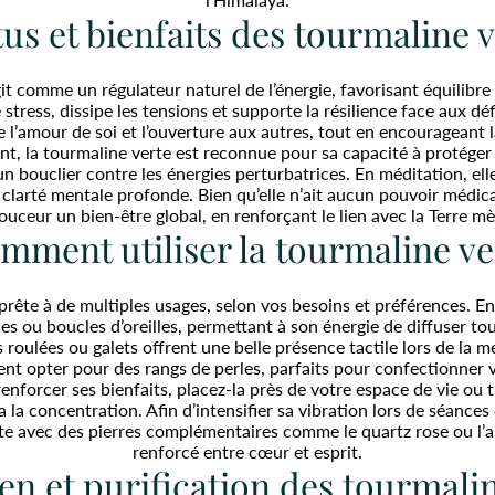
us et bienfaits des tourmaline 
it comme un régulateur naturel de l’énergie, favorisant équilibre 
 stress, dissipe les tensions et supporte la résilience face aux dé
e l’amour de soi et l’ouverture aux autres, tout en encourageant 
nt, la tourmaline verte est reconnue pour sa capacité à protéger 
 bouclier contre les énergies perturbatrices. En méditation, elle
 clarté mentale profonde. Bien qu’elle n’ait aucun pouvoir médical
eur un bien-être global, en renforçant le lien avec la Terre mère
mment utiliser la tourmaline ve
prête à de multiples usages, selon vos besoins et préférences. En 
es ou boucles d’oreilles, permettant à son énergie de diffuser tou
s roulées ou galets offrent une belle présence tactile lors de la m
t opter pour des rangs de perles, parfaits pour confectionner 
nforcer ses bienfaits, placez-la près de votre espace de vie ou tr
a la concentration. Afin d’intensifier sa vibration lors de séances
te avec des pierres complémentaires comme le quartz rose ou l’a
renforcé entre cœur et esprit.
en et purification des tourmali