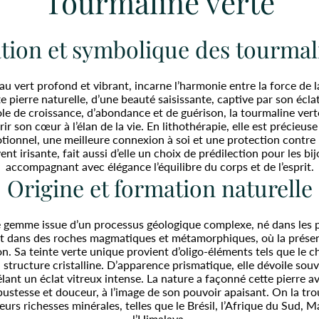
Tourmaline verte
tion et symbolique des tourmal
au vert profond et vibrant, incarne l’harmonie entre la force de l
e pierre naturelle, d’une beauté saisissante, captive par son écl
ole de croissance, d’abondance et de guérison, la tourmaline verte
uvrir son cœur à l’élan de la vie. En lithothérapie, elle est précie
tionnel, une meilleure connexion à soi et une protection contre 
ent irisante, fait aussi d’elle un choix de prédilection pour les bi
accompagnant avec élégance l’équilibre du corps et de l’esprit.
Origine et formation naturelle
e gemme issue d’un processus géologique complexe, né dans les pr
t dans des roches magmatiques et métamorphiques, où la présen
tion. Sa teinte verte unique provient d’oligo-éléments tels que le
 structure cristalline. D’apparence prismatique, elle dévoile souv
élant un éclat vitreux intense. La nature a façonné cette pierre a
robustesse et douceur, à l’image de son pouvoir apaisant. On la 
urs richesses minérales, telles que le Brésil, l’Afrique du Sud, 
l’Himalaya.