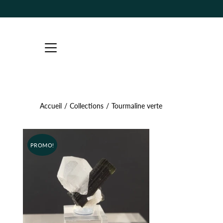
Aller
au
contenu
Accueil
/
Collections
/
Tourmaline verte
PROMO!