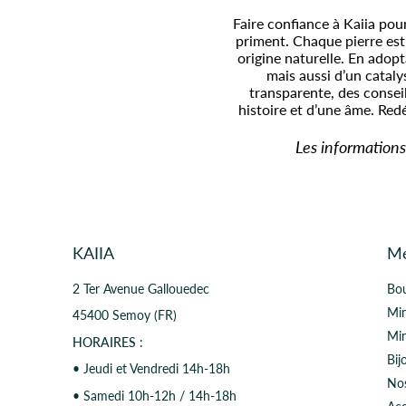
Faire confiance à Kaiia pour
priment. Chaque pierre est 
origine naturelle. En adop
mais aussi d’un cataly
transparente, des conse
histoire et d’une âme. Redé
Les informations
KAIIA
M
2 Ter Avenue Gallouedec
Bo
Min
45400 Semoy (FR)
Mi
HORAIRES
:
Bij
• Jeudi et Vendredi 14h-18h
Nos
• Samedi 10h-12h / 14h-18h