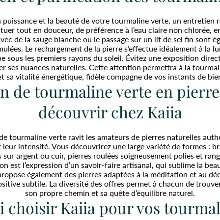
 puissance et la beauté de votre tourmaline verte, un entretien ré
ctuer tout en douceur, de préférence à l’eau claire non chlorée, 
vec de la sauge blanche ou le passage sur un lit de sel fin sont
mulées. Le rechargement de la pierre s’effectue idéalement à la l
be sous les premiers rayons du soleil. Évitez une exposition direc
er ses nuances naturelles. Cette attention permettra à la tourma
et sa vitalité énergétique, fidèle compagne de vos instants de bie
n de tourmaline verte en pierre
découvrir chez Kaiia
 de tourmaline verte ravit les amateurs de pierres naturelles aut
 leur intensité. Vous découvrirez une large variété de formes : br
 sur argent ou cuir, pierres roulées soigneusement polies et ran
n est l’expression d’un savoir-faire artisanal, qui sublime la beau
 propose également des pierres adaptées à la méditation et au déco
sitive subtile. La diversité des offres permet à chacun de trouve
son propre chemin et sa quête d’équilibre naturel.
 choisir Kaiia pour vos tourmal