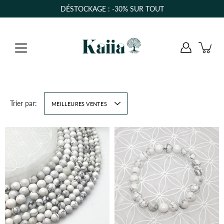
Aller
DÉSTOCKAGE : -30% SUR TOUT
au
contenu
Trier par:
MEILLEURES VENTES