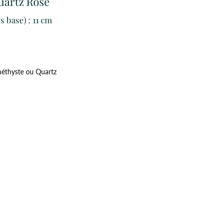
uartz Rose
s base)
: 11 cm
méthyste ou Quartz