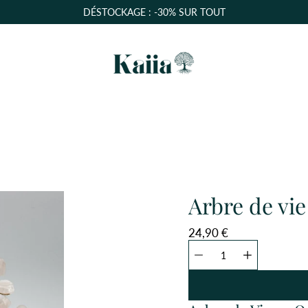
DÉSTOCKAGE : -30% SUR TOUT
Arbre de vi
24,90 €
Sélectionnez
Sélecteur
une
de
variante
quantité