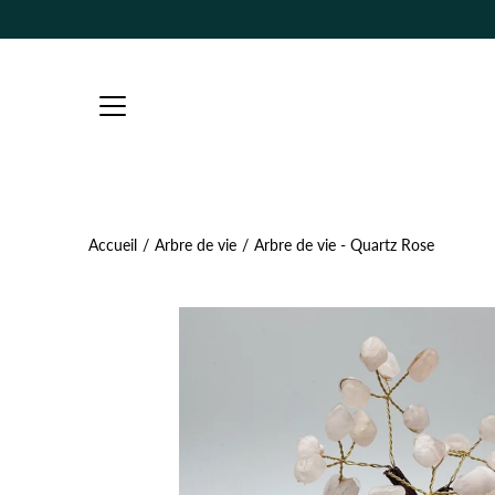
Aller
au
contenu
Accueil
/
Arbre de vie
/
Arbre de vie - Quartz Rose
Ouvrir
la
visionneuse
d'images