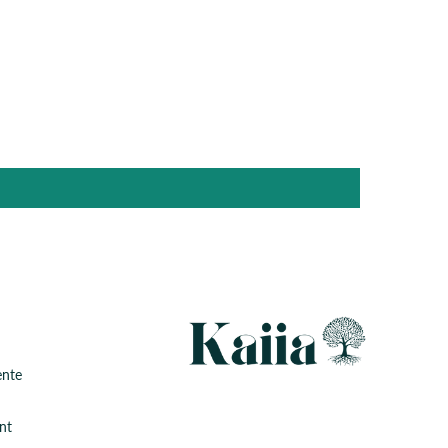
ente
nt